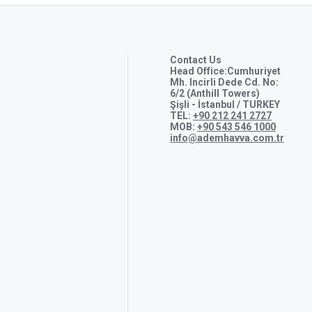
Contact Us
Head Office:Cumhuriyet
Mh. Incirli Dede Cd. No:
6/2 (Anthill Towers)
Şişli - İstanbul / TURKEY
TEL:
+90 212 241 2727
MOB:
+90 543 546 1000
info@ademhavva.com.tr